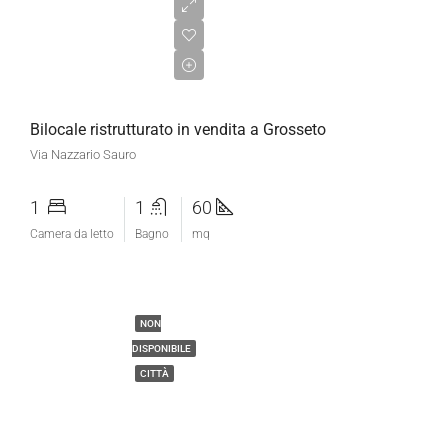
€120.000,00
Bilocale ristrutturato in vendita a Grosseto
Via Nazzario Sauro
1
1
60
Camera da letto
Bagno
mq
NON
DISPONIBILE
CITTÀ