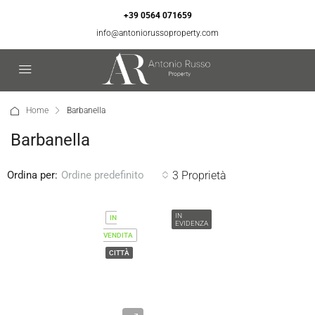
+39 0564 071659
info@antoniorussoproperty.com
Home
Barbanella
Barbanella
Ordina per:
3 Proprietà
Ordine predefinito
IN
IN
EVIDENZA
VENDITA
CITTÀ