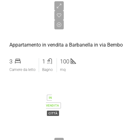
€155.000,00
Appartamento in vendita a Barbanella in via Bembo
3
1
100
Camere da letto
Bagno
mq
IN
VENDITA
CITTÀ