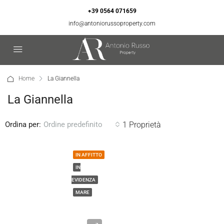
+39 0564 071659
info@antoniorussoproperty.com
Home
La Giannella
La Giannella
Ordina per:
1 Proprietà
Ordine predefinito
IN AFFITTO
IN
EVIDENZA
MARE