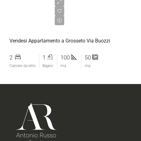
€235.000,00
Vendesi Appartamento a Grosseto Via Buozzi
2
1
100
50
Camere da letto
Bagno
mq
mq