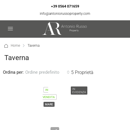
+39 0564 071659
info@antoniorussoproperty.com
Home
Taverna
Taverna
Ordina per:
5 Proprietà
Ordine predefinito
IN
IN
EVIDENZA
VENDITA
MARE