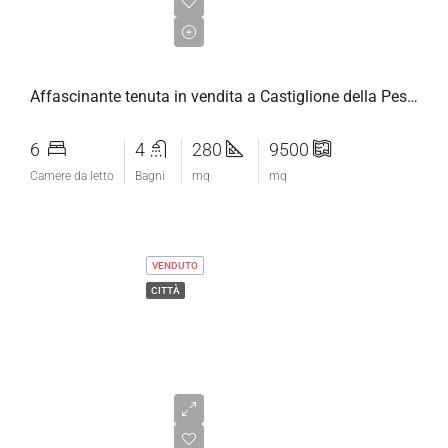
€3.500.000,00
Affascinante tenuta in vendita a Castiglione della Pescaia
6
4
280
9500
Camere da letto
Bagni
mq
mq
VENDUTO
CITTÀ