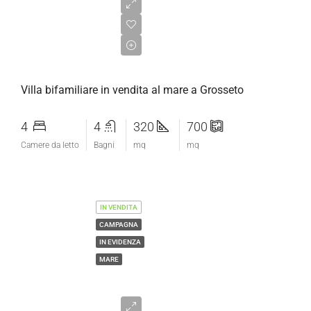
€540.000,00
Villa bifamiliare in vendita al mare a Grosseto
4
4
320
700
Camere da letto
Bagni
mq
mq
IN VENDITA
CAMPAGNA
IN EVIDENZA
MARE