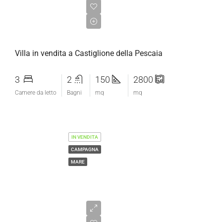
€1.750.000,00
Villa in vendita a Castiglione della Pescaia
3
2
150
2800
Camere da letto
Bagni
mq
mq
IN VENDITA
CAMPAGNA
MARE