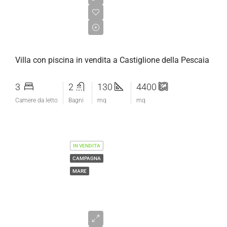
€1.750.000,00
Villa con piscina in vendita a Castiglione della Pescaia
3
2
130
4400
Camere da letto
Bagni
mq
mq
IN VENDITA
CAMPAGNA
MARE