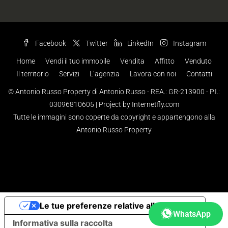
Facebook
Twitter
LinkedIn
Instagram
Home
Vendi il tuo immobile
Vendita
Affitto
Venduto
Il territorio
Servizi
L’agenzia
Lavora con noi
Contatti
© Antonio Russo Property di Antonio Russo - REA.: GR-213900 - P.I.:
03096810605 |
Project by Internetfly.com
Tutte le immagini sono coperte da copyright e appartengono alla
Antonio Russo Property
Le tue preferenze relative alla privacy
WhatsApp
Informativa sulla raccolta