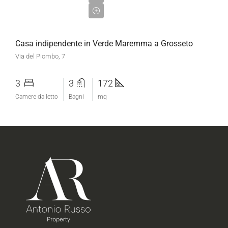
€299.000,00
Casa indipendente in Verde Maremma a Grosseto
Via del Piombo, 7
3
3
172
Camere da letto
Bagni
mq