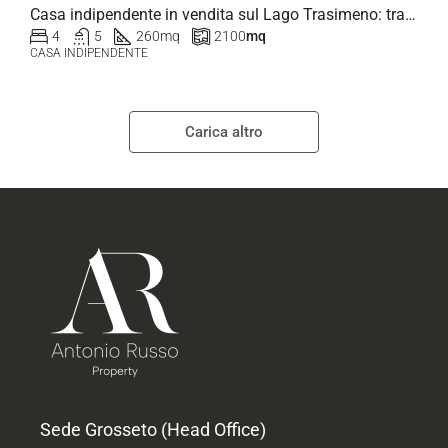
Casa indipendente in vendita sul Lago Trasimeno: tra natura, relax e panorami mozzafiato
4
5
260
mq
2100
mq
CASA INDIPENDENTE
Carica altro
Sede Grosseto (Head Office)