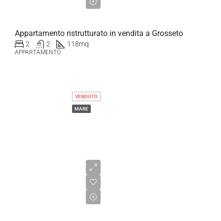
€300.000,00
Appartamento ristrutturato in vendita a Grosseto
2
2
118
mq
APPARTAMENTO
VENDUTO
MARE
Prezzo
su
richiesta