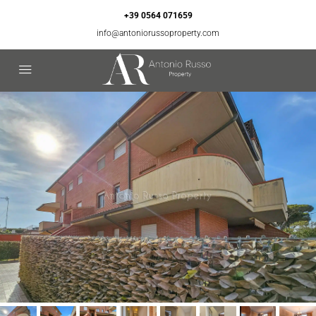
+39 0564 071659
info@antoniorussoproperty.com