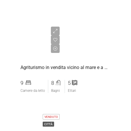
€700.000,00
Agriturismo in vendita vicino al mare e a Grosseto
9
8
5
Camere da letto
Bagni
Ettari
VENDUTO
CITTÀ