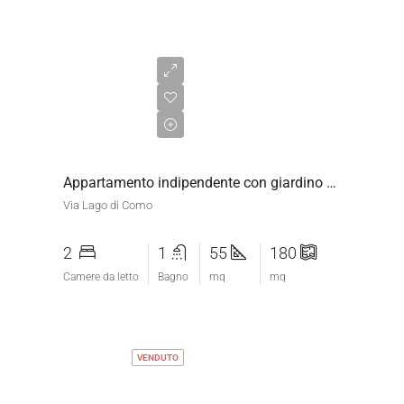
€180.000,00
Appartamento indipendente con giardino a Grosseto
Via Lago di Como
2
1
55
180
Camere da letto
Bagno
mq
mq
VENDUTO