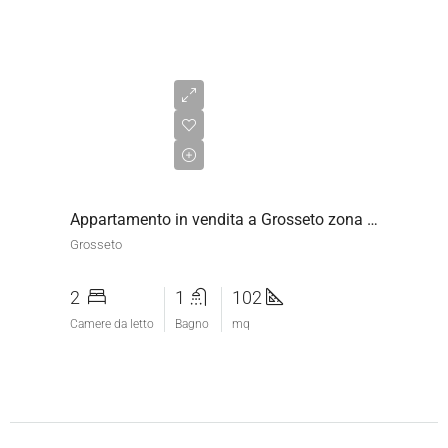
€170.000,00
Appartamento in vendita a Grosseto zona Gorarella
Grosseto
2
1
102
Camere da letto
Bagno
mq