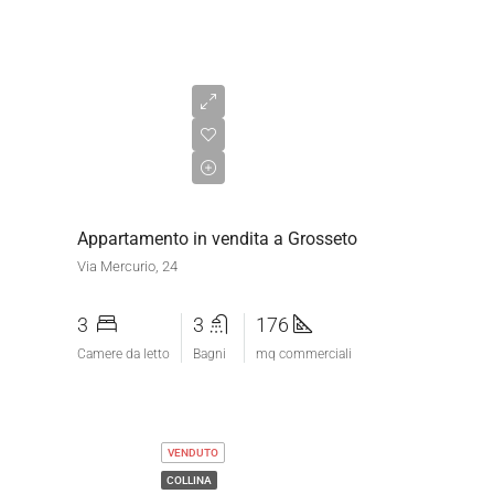
€295.000,00
Appartamento in vendita a Grosseto
Via Mercurio, 24
3
3
176
Camere da letto
Bagni
mq commerciali
VENDUTO
COLLINA