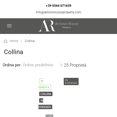
+39 0564 071659
info@antoniorussoproperty.com
Home
Collina
Collina
Ordina per:
25 Proprietà
Ordine predefinito
IN
IN
EVIDENZA
VENDITA
COLLINA
IN
EVIDENZA