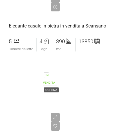
€960.000,00
Elegante casale in pietra in vendita a Scansano
5
4
390
13850
Camere da letto
Bagni
mq
IN
VENDITA
COLLINA