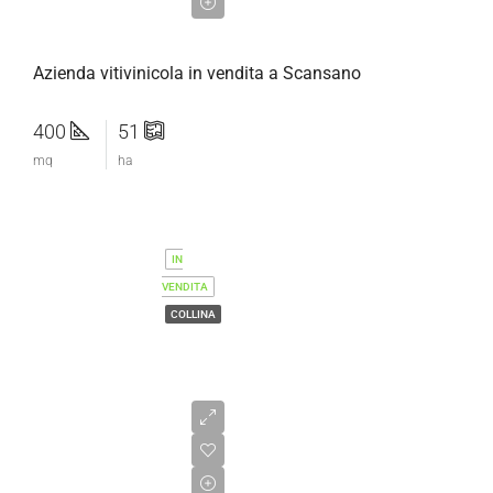
€800.000,00
Azienda vitivinicola in vendita a Scansano
400
51
mq
ha
IN
VENDITA
COLLINA
€468.000,00