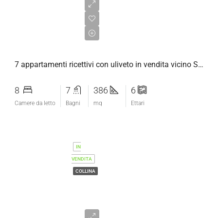
€780.000,00
7 appartamenti ricettivi con uliveto in vendita vicino Saturnia
8
7
386
6
Camere da letto
Bagni
mq
Ettari
IN
VENDITA
COLLINA