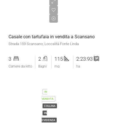
€750.000,00
Casale con tartufaia in vendita a Scansano
Strada 159 Scansano, Loccalità Fonte Linda
3
2
115
2:23:93
Camere da letto
Bagni
mq
ha
IN
VENDITA
COLLINA
IN
EVIDENZA