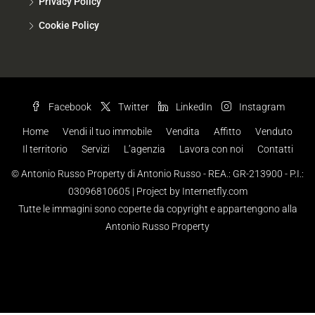
Privacy Policy
Cookie Policy
Facebook
Twitter
LinkedIn
Instagram
Home
Vendi il tuo immobile
Vendita
Affitto
Venduto
Il territorio
Servizi
L’agenzia
Lavora con noi
Contatti
© Antonio Russo Property di Antonio Russo - REA.: GR-213900 - P.I.:
03096810605 |
Project by Internetfly.com
Tutte le immagini sono coperte da copyright e appartengono alla
Antonio Russo Property