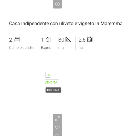
€365.000,00
Casa indipendente con uliveto e vigneto in Maremma
2
1
80
2,5
Camere da letto
Bagno
mq
ha
IN
VENDITA
COLLINA