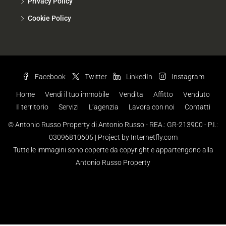
Privacy Policy
Cookie Policy
Facebook
Twitter
LinkedIn
Instagram
Home
Vendi il tuo immobile
Vendita
Affitto
Venduto
Il territorio
Servizi
L’agenzia
Lavora con noi
Contatti
© Antonio Russo Property di Antonio Russo - REA.: GR-213900 - P.I.:
03096810605 |
Project by Internetfly.com
Tutte le immagini sono coperte da copyright e appartengono alla
Antonio Russo Property