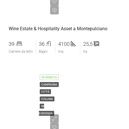
€5.880.000,00
Wine Estate & Hospitality Asset a Montepulciano
39
36
4100
25,5
Camere da letto
Bagni
mq
ha
IN VENDITA
CAMPAGNA
CITTÀ
COLLINA
IN
EVIDENZA