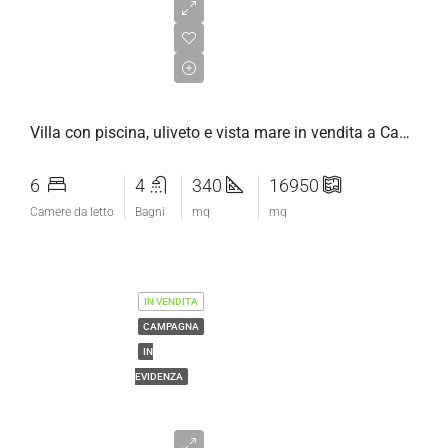
Price on
Request
Villa con piscina, uliveto e vista mare in vendita a Capalbio
6
4
340
16950
Camere da letto
Bagni
mq
mq
IN VENDITA
CAMPAGNA
IN
EVIDENZA