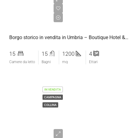
€1.600.000,00
Borgo storico in vendita in Umbria – Boutique Hotel & Wedding Venue
15
15
1200
4
Camere da letto
Bagni
mq
Ettari
IN VENDITA
CAMPAGNA
COLLINA