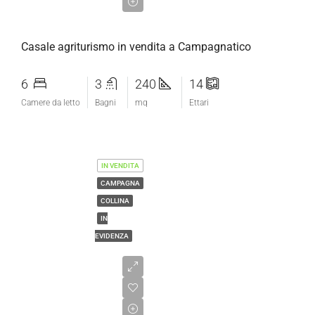
€640.000,00
Casale agriturismo in vendita a Campagnatico
6
3
240
14
Camere da letto
Bagni
mq
Ettari
IN VENDITA
CAMPAGNA
COLLINA
IN
EVIDENZA
€2.170.000,00