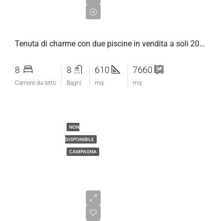
€2.650.000,00
Tenuta di charme con due piscine in vendita a soli 20 minuti da Firenze
8
8
610
7660
Camere da letto
Bagni
mq
mq
NON
DISPONIBILE
CAMPAGNA