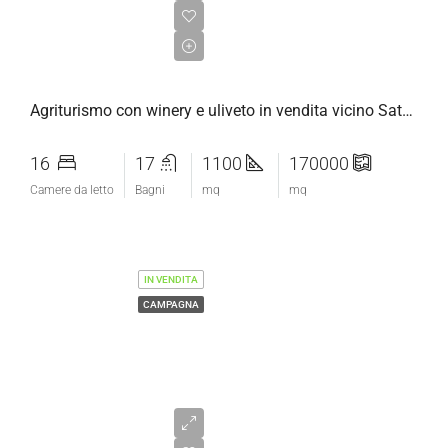
€2.200.000,00
Agriturismo con winery e uliveto in vendita vicino Saturnia, Maremma Toscana
16
17
1100
170000
Camere da letto
Bagni
mq
mq
IN VENDITA
CAMPAGNA