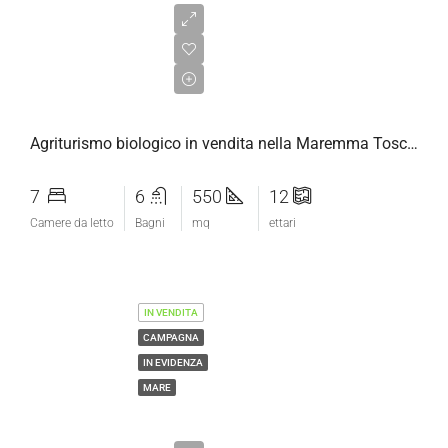
€1.040.000,00
Agriturismo biologico in vendita nella Maremma Toscana
7
6
550
12
Camere da letto
Bagni
mq
ettari
IN VENDITA
CAMPAGNA
IN EVIDENZA
MARE