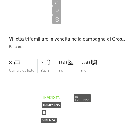
€550.000,00
Villetta trifamiliare in vendita nella campagna di Grosseto
Barbaruta
3
2
150
750
Camere da letto
Bagni
mq
mq
IN
IN VENDITA
EVIDENZA
CAMPAGNA
IN
EVIDENZA