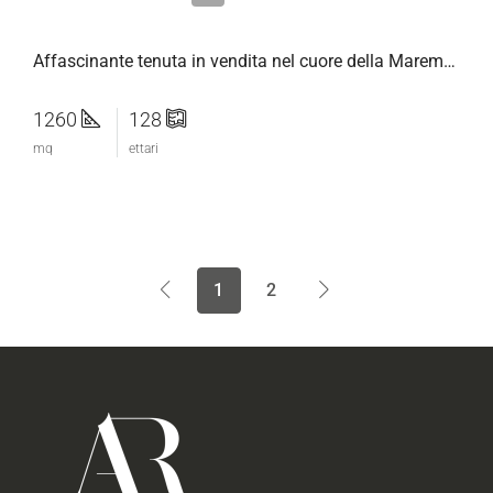
Affascinante tenuta in vendita nel cuore della Maremma Toscana
1260
128
mq
ettari
1
2