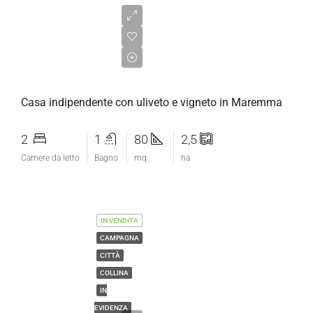
€365.000,00
Casa indipendente con uliveto e vigneto in Maremma
2
1
80
2,5
Camere da letto
Bagno
mq
ha
IN VENDITA
CAMPAGNA
CITTÀ
COLLINA
IN
EVIDENZA