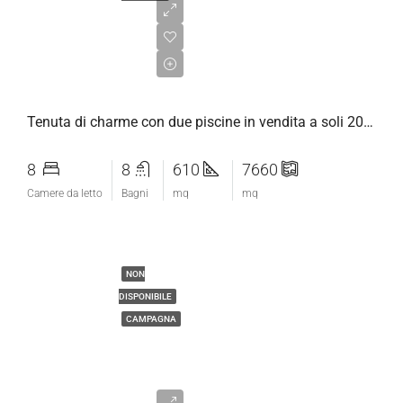
€2.650.000,00
Tenuta di charme con due piscine in vendita a soli 20 minuti da Firenze
8
8
610
7660
Camere da letto
Bagni
mq
mq
NON
DISPONIBILE
CAMPAGNA