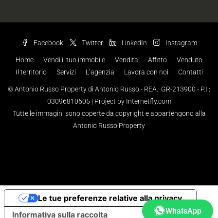
Facebook
Twitter
LinkedIn
Instagram
Home
Vendi il tuo immobile
Vendita
Affitto
Venduto
Il territorio
Servizi
L’agenzia
Lavora con noi
Contatti
© Antonio Russo Property di Antonio Russo - REA.: GR-213900 - P.I.:
03096810605 |
Project by Internetfly.com
Tutte le immagini sono coperte da copyright e appartengono alla
Antonio Russo Property
Le tue preferenze relative alla privacy
WhatsApp
Informativa sulla raccolta