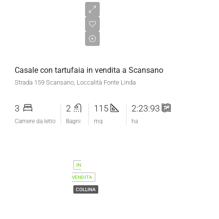
€750.000,00
Casale con tartufaia in vendita a Scansano
Strada 159 Scansano, Loccalità Fonte Linda
3
2
115
2:23:93
Camere da letto
Bagni
mq
ha
IN
VENDITA
COLLINA