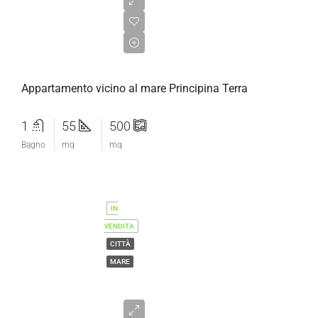
€180.000,00
Appartamento vicino al mare Principina Terra
1
55
500
Bagno
mq
mq
IN
VENDITA
CITTÀ
MARE