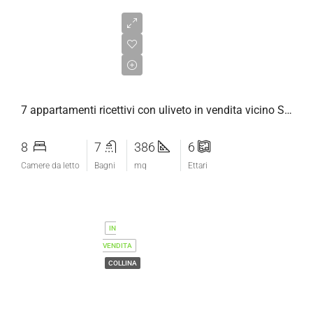
€780.000,00
7 appartamenti ricettivi con uliveto in vendita vicino Saturnia
8
7
386
6
Camere da letto
Bagni
mq
Ettari
IN
VENDITA
COLLINA