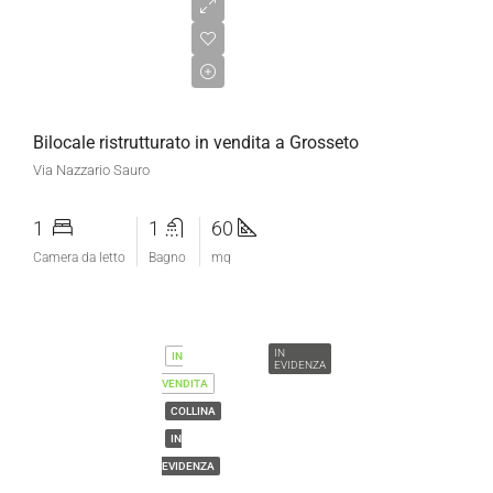
€120.000,00
Bilocale ristrutturato in vendita a Grosseto
Via Nazzario Sauro
1
1
60
Camera da letto
Bagno
mq
IN
IN
EVIDENZA
VENDITA
COLLINA
IN
EVIDENZA