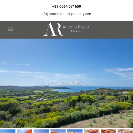
+39 0564 071659
info@antoniorussoproperty.com