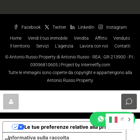
Facebook
Twitter
LinkedIn
Instagram
Home
Vendi il tuo immobile
Vendita
Affitto
Venduto
Il territorio
Servizi
L’agenzia
Lavora con noi
Contatti
© Antonio Russo Property di Antonio Russo - REA.: GR-213900 - P.I.:
03096810605 |
Project by Internetfly.com
Tutte le immagini sono coperte da copyright e appartengono alla
Antonio Russo Property
WhatsApp
IT
Le tue preferenze relative alla privacy
Informativa sulla raccolta