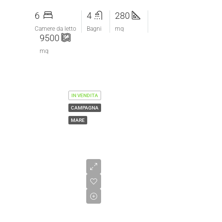
6
4
280
Camere da letto
Bagni
mq
9500
mq
IN VENDITA
CAMPAGNA
MARE
€1.750.000,00