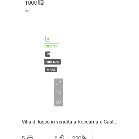
1000
mq
IN
VENDITA
IN
EVIDENZA
MARE
€2.200.000,00
Villa di lusso in vendita a Roccamare Castiglione della Pescaia
5
6
250