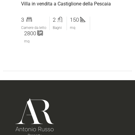
Villa in vendita a Castiglione della Pescaia
3
2
150
Camere da letto
Bagni
mq
2800
mq