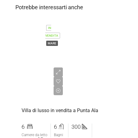
Potrebbe interessarti anche
IN
VENDITA
MARE
Prezzo
su
richiesta
Villa di lusso in vendita a Punta Ala
6
6
300
Camere da letto
Bagni