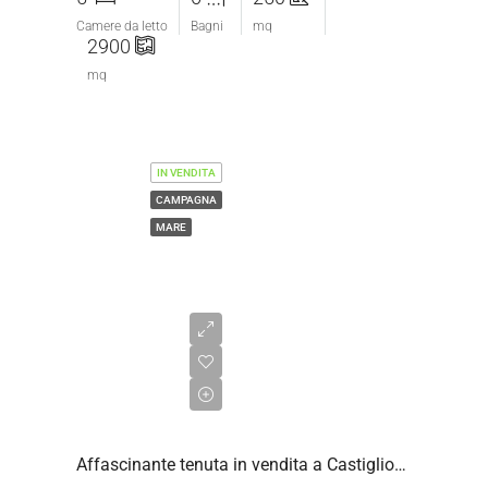
Camere da letto
Bagni
mq
2900
mq
IN VENDITA
CAMPAGNA
MARE
€3.500.000,00
Affascinante tenuta in vendita a Castiglione della Pescaia