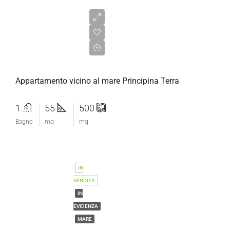
€180.000,00
Appartamento vicino al mare Principina Terra
1
55
500
Bagno
mq
mq
IN
VENDITA
IN
EVIDENZA
MARE