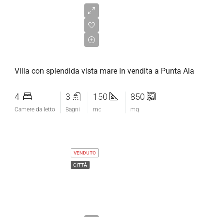
€1.190.000,00
Villa con splendida vista mare in vendita a Punta Ala
4
3
150
850
Camere da letto
Bagni
mq
mq
VENDUTO
CITTÀ