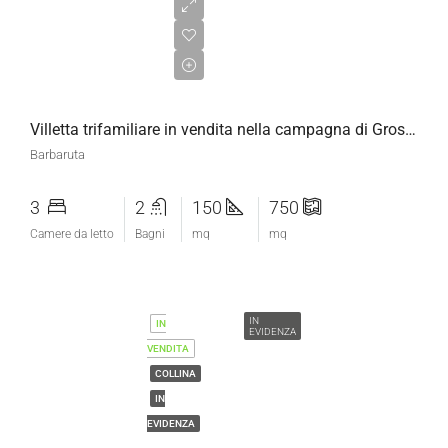
€550.000,00
Villetta trifamiliare in vendita nella campagna di Grosseto
Barbaruta
3
2
150
750
Camere da letto
Bagni
mq
mq
IN
IN
EVIDENZA
VENDITA
COLLINA
IN
EVIDENZA