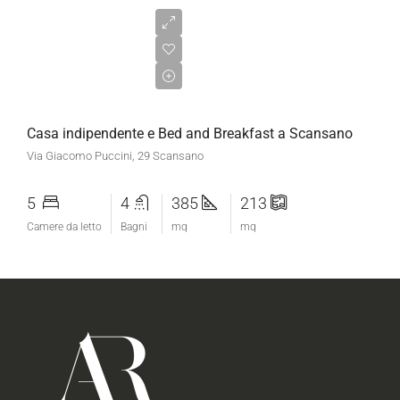
€270.000,00
Casa indipendente e Bed and Breakfast a Scansano
Via Giacomo Puccini, 29 Scansano
5
4
385
213
Camere da letto
Bagni
mq
mq