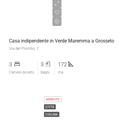
€299.000,00
Casa indipendente in Verde Maremma a Grosseto
Via del Piombo, 7
3
3
172
Camere da letto
Bagni
mq
VENDUTO
CITTÀ
COLLINA