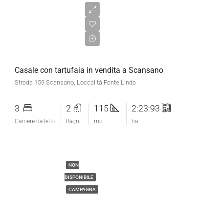
€750.000,00
Casale con tartufaia in vendita a Scansano
Strada 159 Scansano, Loccalità Fonte Linda
3
2
115
2:23:93
Camere da letto
Bagni
mq
ha
NON
DISPONIBILE
CAMPAGNA