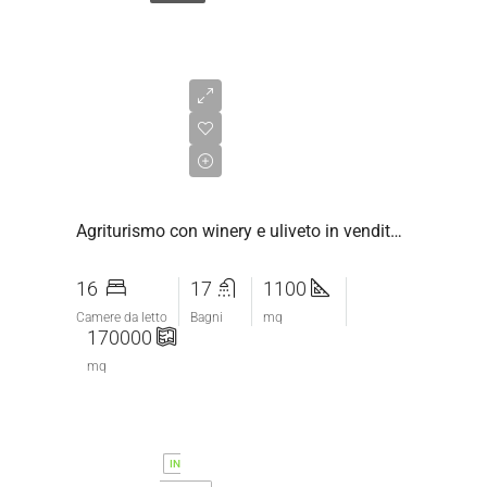
€2.200.000,00
Agriturismo con winery e uliveto in vendita vicino Saturnia, Maremma Toscana
16
17
1100
Camere da letto
Bagni
mq
170000
mq
IN