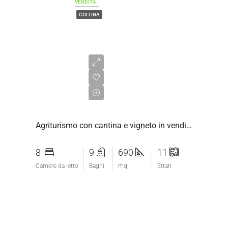
VENDITA
COLLINA
€1.600.000,00
Agriturismo con cantina e vigneto in vendita vicino Saturnia, Maremma Toscana
8
9
690
11
Camere da letto
Bagni
mq
Ettari