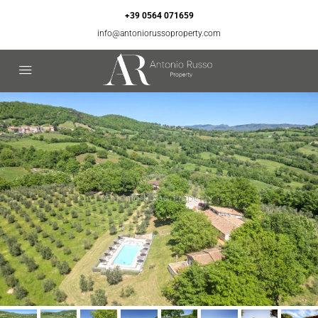
+39 0564 071659
info@antoniorussoproperty.com